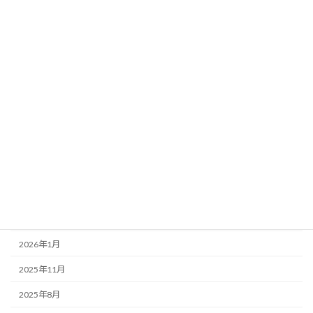
沢登り
山行記録
日記
アーカイブ
2026年7月
2026年5月
2026年4月
2026年3月
2026年2月
2026年1月
2025年11月
2025年8月