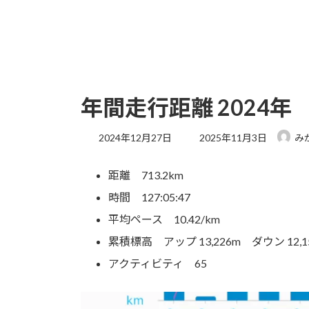
年間走行距離 2024年
最
2024年12月27日
2025年11月3日
み
終
更
距離 713.2km
新
日
時間 127:05:47
時
:
平均ペース 10.42/km
累積標高 アップ 13,226m ダウン 12,1
アクティビティ 65