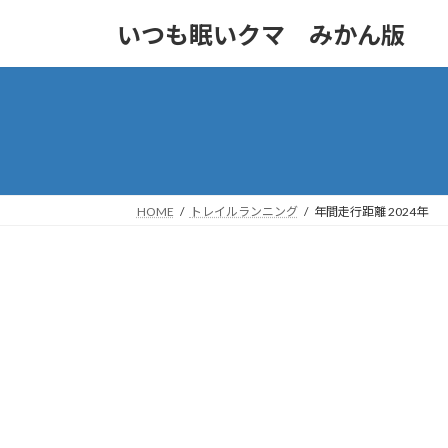
コ
ナ
いつも眠いクマ みかん版
ン
ビ
テ
ゲ
ン
ー
ツ
シ
へ
ョ
ス
ン
キ
に
ッ
移
HOME
トレイルランニング
年間走行距離 2024年
プ
動