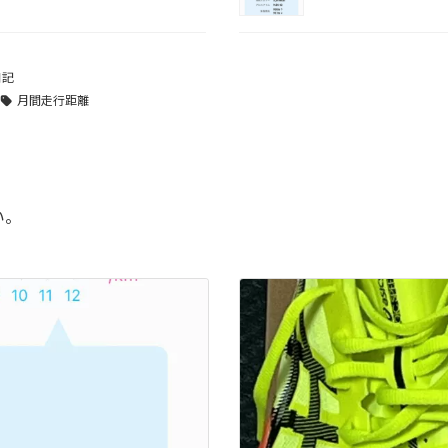
日記
月間走行距離
い。