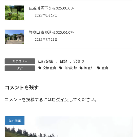
広谷川 沢下り -2025.08.03-
2025年8月17日
弥彦山 表参道 -2025.06.07-
2025年7月22日
山行記録
、
日記
、
沢登り
カテゴリー
交歓登山
山行記録
沢登り
登山
タグ
コメントを残す
コメントを投稿するには
ログイン
してください。
前の記事