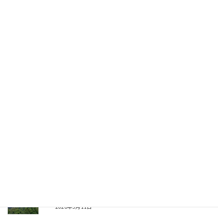
ルートの見方、次週の必要装備がわかって良い経験になりまし
た。
ただ滑りがある所も結構あったので注意が必要だと思いました。
＼ 最新情報をチェック ／
Threads
X
関連記事
坂戸山 -2026.05.02-
2026年5月11日