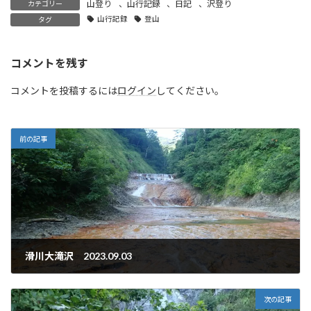
山登り
、
山行記録
、
日記
、
沢登り
カテゴリー
山行記録
登山
タグ
コメントを残す
コメントを投稿するには
ログイン
してください。
前の記事
滑川大滝沢 2023.09.03
2023年9月15日
次の記事