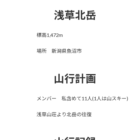
浅草北岳
標高1,472m
場所 新潟県魚沼市
山行計画
メンバー 私含めて11人(1人は山スキー)
浅草山荘より北岳の往復