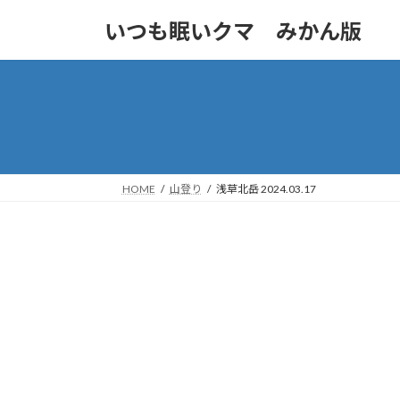
コ
ナ
いつも眠いクマ みかん版
ン
ビ
テ
ゲ
ン
ー
ツ
シ
へ
ョ
ス
ン
キ
に
ッ
移
HOME
山登り
浅草北岳 2024.03.17
プ
動