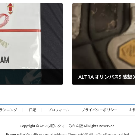
ALTRA オリンパス5 感想3
2022年11月20日
ランニング
日記
プロフィール
プライバシーポリシー
お
Copyright © いつも眠いクマ みかん版 All Rights Reserved.
Powered by
WordPress
with
Lightning Theme
&
VK All in One Expansion Unit