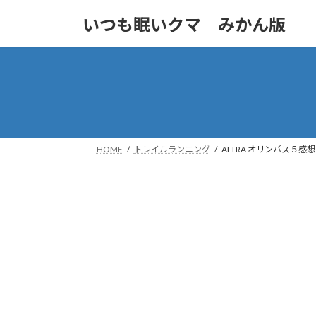
コ
ナ
いつも眠いクマ みかん版
ン
ビ
テ
ゲ
ン
ー
ツ
シ
へ
ョ
ス
ン
キ
に
ッ
移
HOME
トレイルランニング
ALTRA オリンパス５感
プ
動