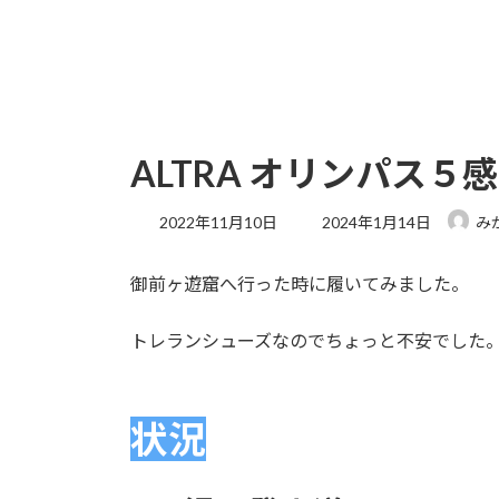
ALTRA オリンパス５
最
2022年11月10日
2024年1月14日
み
終
更
御前ヶ遊窟へ行った時に履いてみました。
新
日
時
トレランシューズなのでちょっと不安でした
:
状況