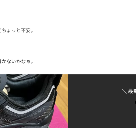
どちょっと不安。
履かないかなぁ。
＼ 最