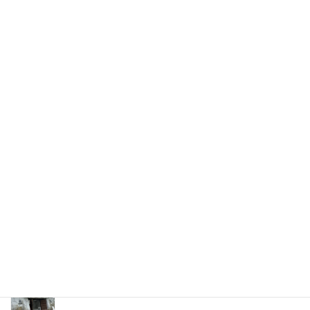
＼ 最新情報をチェック ／
Threads
X
関連記事
第13回 津南ウルトラマラソン 64km -2026.07.05-
2026年7月27日
越後まつだい 春の陣 -2026.06.14-
2026年7月26日