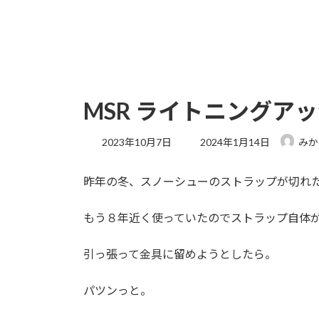
MSR ライトニングア
最
2023年10月7日
2024年1月14日
みか
終
更
昨年の冬、スノーシューのストラップが切れ
新
日
時
もう８年近く使っていたのでストラップ自体
:
引っ張って金具に留めようとしたら。
パツンっと。