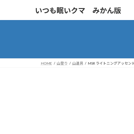
コ
ナ
いつも眠いクマ みかん版
ン
ビ
テ
ゲ
ン
ー
ツ
シ
へ
ョ
ス
ン
キ
に
ッ
移
HOME
山登り
山道具
MSR ライトニングアッセン
プ
動