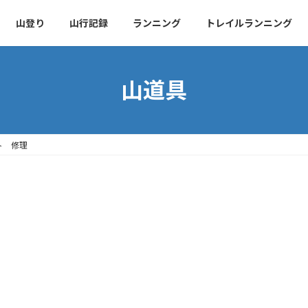
山登り
山行記録
ランニング
トレイルランニング
山道具
ト 修理