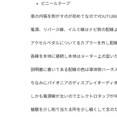
ビニールテープ
車の内張を剝がすのが初めてなのでYOUTU
電源、リバース線、イルミ線はナビ側の配線
アクセルペダルについてるカプラーを外し配
各線を本体に接続し本体はメーター上の空い
説明書に書いてある配線の色は車体側ハーネ
ちなみにパイオニアのディスプレイオーディ
しかも電源線が太いのでエレクトロタップが
被膜を少し削り当たる所を少し細くして念の