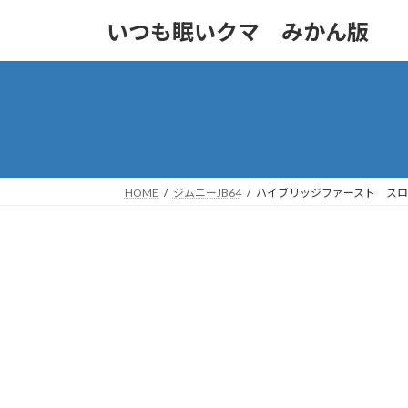
コ
ナ
いつも眠いクマ みかん版
ン
ビ
テ
ゲ
ン
ー
ツ
シ
へ
ョ
ス
ン
キ
に
ッ
移
HOME
ジムニーJB64
ハイブリッジファースト ス
プ
動