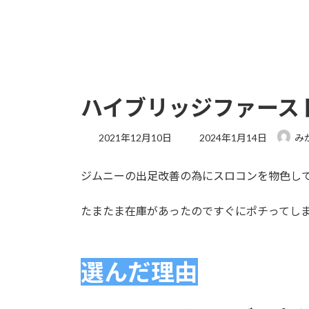
ハイブリッジファース
最
2021年12月10日
2024年1月14日
み
終
更
ジムニーの出足改善の為にスロコンを物色し
新
日
時
たまたま在庫があったのですぐにポチってし
:
選んだ理由